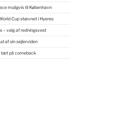
ce muligvis til København
World Cup stævnet i Hyeres
øs – valg af redningsvest
d af sin sejlerviden
e tæt på comeback