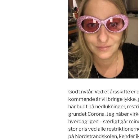
Godt nytår. Ved et årsskifte er
kommende år vil bringe lykke, 
har budt på nedlukninger, restr
grundet Corona. Jeg håber virke
hverdag igen – særligt går mine
stor pris ved alle restriktionern
på Nordstrandskolen, kender ikk