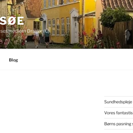
 SØE
sesmedlem Dragør (C)
Blog
Sundhedspleje f
Vores fantasti
Børns pasning 