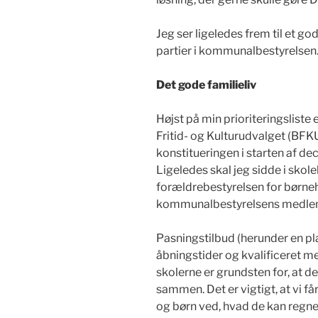
Jeg ser ligeledes frem til et g
partier i kommunalbestyrelsen
Det gode familieliv
Højst på min prioriteringsliste e
Fritid- og Kulturudvalget (BFKU
konstitueringen i starten af de
Ligeledes skal jeg sidde i skol
forældrebestyrelsen for børn
kommunalbestyrelsens medle
Pasningstilbud (herunder en pla
åbningstider og kvalificeret me
skolerne er grundsten for, at 
sammen. Det er vigtigt, at vi f
og børn ved, hvad de kan regn