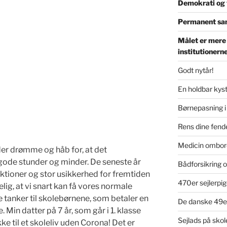
Demokrati og t
Permanent sa
Målet er mere
institutionern
Godt nytår!
En holdbar kyst
Børnepasning i
Rens dine fende
Medicin ombor
 der drømme og håb for, at det
gode stunder og minder. De seneste år
Bådforsikring o
iktioner og stor usikkerhed for fremtiden
470er sejlerpig
lig, at vi snart kan få vores normale
 tanker til skolebørnene, som betaler en
De danske 49er
e. Min datter på 7 år, som går i 1. klasse
Sejlads på sko
e til et skoleliv uden Corona! Det er