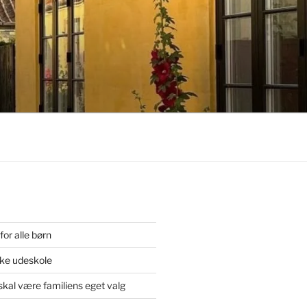
or alle børn
ske udeskole
skal være familiens eget valg