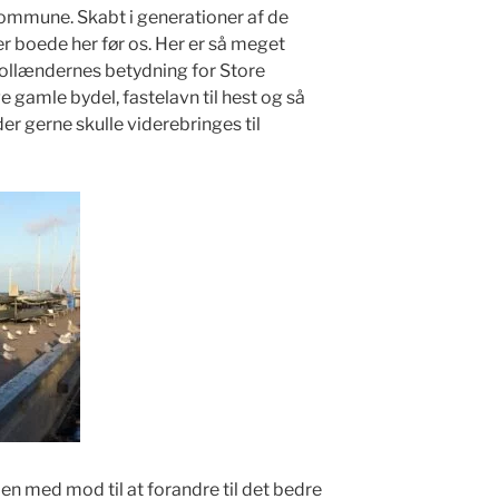
kommune. Skabt i generationer af de
r boede her før os. Her er så meget
 hollændernes betydning for Store
gamle bydel, fastelavn til hest og så
der gerne skulle viderebringes til
en med mod til at forandre til det bedre