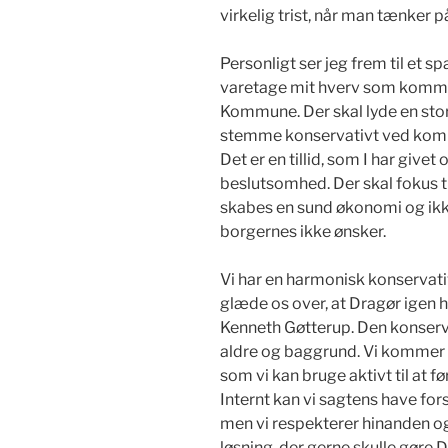
virkelig trist, når man tænker p
Personligt ser jeg frem til et s
varetage mit hverv som komm
Kommune. Der skal lyde en stor t
stemme konservativt ved komm
Det er en tillid, som I har giv
beslutsomhed. Der skal fokus
skabes en sund økonomi og ikk
borgernes ikke ønsker.
Vi har en harmonisk konservati
glæde os over, at Dragør igen 
Kenneth Gøtterup. Den konserva
aldre og baggrund. Vi kommer
som vi kan bruge aktivt til at fø
Internt kan vi sagtens have fors
men vi respekterer hinanden og 
løsning, der gerne skulle gøre D