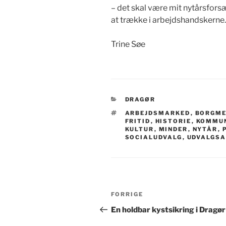
– det skal være mit nytårsforsæ
at trække i arbejdshandskern
Trine Søe
KATEGORIER
DRAGØR
TAGS
ARBEJDSMARKED
,
BORGME
FRITID
,
HISTORIE
,
KOMMU
KULTUR
,
MINDER
,
NYTÅR
,
SOCIALUDVALG
,
UDVALGSA
Indlægsnavigation
Forrige
FORRIGE
indlæg
En holdbar kystsikring i Dragør