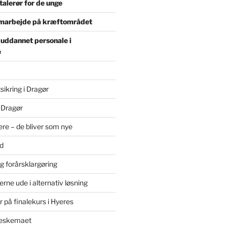
alerør for de unge
marbejde på kræftområdet
 uddannet personale i
e
sikring i Dragør
 Dragør
re – de bliver som nye
d
g forårsklargøring
erne ude i alternativ løsning
 på finalekurs i Hyeres
leskemaet