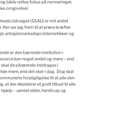
ning både rettes fokus på normeringer,
ske omgivelser.
keds Udvalget (SSAU) er mit andet
 Her ser jeg frem til at prøve kræfter
leje, arbejdsmarkedsproblematikker og
ende er den bærende institution i
source kan noget andet og mere – end
skal de pårørende inddrages i
je mere, end det sker i dag.
Dog skal
ommunens forpligtigelse til at yde den
g, at der eksisterer et godt tilbud til alle
r hjælp – uanset alder, handicap og