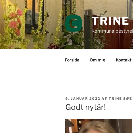
Videre
til
TRINE
indhold
Kommunalbestyrel
Forside
Om mig
Kontakt
UDGIVET
9. JANUAR 2022
AF
TRINE SØE
DEN
Godt nytår!