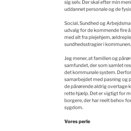
sig selv. Der skal efter min me
uddannet personale og de fysi
Social, Sundhed og Arbejdsmar
udvalg for de kommende fire år.
med alt fra plejehjem, ældrep
sundhedsstragier i kommunen.
Jeg mener, at familien og pårør
samfundet, der som samlet res
det kommunale system. Derfor 
samarbejdet med pasning og ple
de pårørende aldrig overtage k
rette hjælp.
Det er vigtigt for mi
borgere, der har reelt behov fo
sygdom.
Vores perle