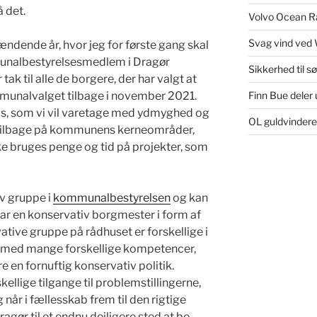
å det.
Volvo Ocean Ra
Svag vind ved 
pændende år, hvor jeg for første gang skal
unalbestyrelsesmedlem i Dragør
Sikkerhed til s
ak til alle de borgere, der har valgt at
Finn Bue deler u
unalvalget tilbage i november 2021.
et os, som vi vil varetage med ydmyghed og
OL guldvinder
 tilbage på kommunens kerneområder,
e bruges penge og tid på projekter, som
v gruppe i
kommunalbestyrelsen
og kan
har en konservativ borgmester i form af
tive gruppe på rådhuset er forskellige i
 med mange forskellige kompetencer,
re en fornuftig konservativ politik.
kellige tilgange til problemstillingerne,
når i fællesskab frem til den rigtige
ragør til et endnu dejligere sted at bo.