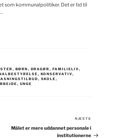
t som kommunalpolitiker. Det er tid til
e…
STER
,
BØRN
,
DRAGØR
,
FAMILIELIV
,
NALBESTYRELSE
,
KONSERVATIV
,
PASNINGSTILBUD
,
SKOLE
,
RBEJDE
,
UNGE
NÆSTE
Næste
indlæg
Målet er mere uddannet personale i
institutionerne