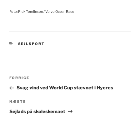
Foto: Rick Tomlinson / Volvo Ocean Race
KATEGORIER
SEJLSPORT
Indlægsnavigation
Forrige
FORRIGE
indlæg
Svag vind ved World Cup stævnet i Hyeres
Næste
NÆSTE
indlæg
Sejlads på skoleskemaet