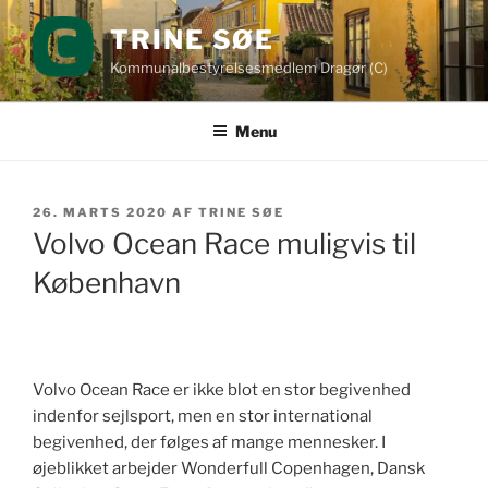
Videre
TRINE SØE
til
indhold
Kommunalbestyrelsesmedlem Dragør (C)
Menu
UDGIVET
26. MARTS 2020
AF
TRINE SØE
DEN
Volvo Ocean Race muligvis til
København
Volvo Ocean Race er ikke blot en stor begivenhed
indenfor sejlsport, men en stor international
begivenhed, der følges af mange mennesker. I
øjeblikket arbejder Wonderfull Copenhagen, Dansk