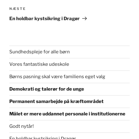
Næste
NÆSTE
indlæg
En holdbar kystsikring i Dragør
Sundhedspleje for alle børn
Vores fantastiske udeskole
Børns pasning skal være familiens eget valg
Demokrati og talerør for de unge
Permanent samarbejde på kræftområdet
Målet er mere uddannet personale i institutionerne
Godt nytår!
En holdbar kystsikring i Dragør