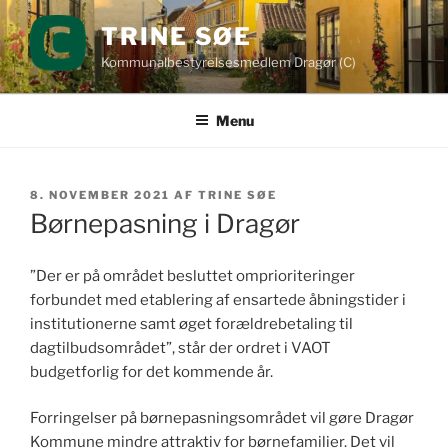
Videre
TRINE SØE
til
indhold
Kommunalbestyrelsesmedlem Dragør (C)
Menu
UDGIVET
8. NOVEMBER 2021
AF
TRINE SØE
DEN
Børnepasning i Dragør
”Der er på området besluttet omprioriteringer
forbundet med etablering af ensartede åbningstider i
institutionerne samt øget forældrebetaling til
dagtilbudsområdet”, står der ordret i VAOT
budgetforlig for det kommende år.
Forringelser på børnepasningsområdet vil gøre Dragør
Kommune mindre attraktiv for børnefamilier. Det vil