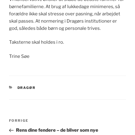
børnefamilierne. At brug af lukkedage minimeres, så
forældre ikke skal stresse over pasning, når arbejdet
skal passes. At normering i Dragørs institutioner er
god, således både børn og personale trives.
Taksterne skal holdes i ro.
Trine Søe
KATEGORIER
DRAGØR
Indlægsnavigation
Forrige
FORRIGE
indlæg
Rens dine fendere – de bliver som nye