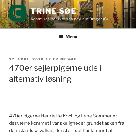
Videre
TRINE SØE
til
indhold
Kommunalbestyrelsesmedlem Dragør (C)
Menu
UDGIVET
27. APRIL 2020
AF
TRINE SØE
DEN
470er sejlerpigerne ude i
alternativ løsning
470er pigerne Henriette Koch og Lene Sommer er
desværre kommet i vanskeligheder grundet asken fra
den islandske vulkan, der stort set har lammet al