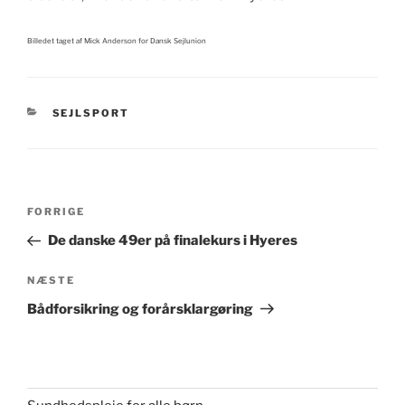
Billedet taget af Mick Anderson for Dansk Sejlunion
KATEGORIER
SEJLSPORT
Indlægsnavigation
Forrige
FORRIGE
indlæg
De danske 49er på finalekurs i Hyeres
Næste
NÆSTE
indlæg
Bådforsikring og forårsklargøring