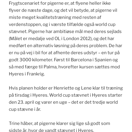
Frygtscenariet for pigerne er, at flyene heller ikke
flyver de næste dage, og det vil betyde, at pigerne vil
miste meget kvalitetstræning med resten af
verdenstoppen, og i værste tilfælde også world cup
stævnet. Pigerne har ambitiøse mål med deres sejlads
(Målet er medalje ved OL i London 2012), og det har
medført en alternativ løsning på deres problem. De har
er nu på vej i bil for at afhente deres udstyr – en tur på
godt 3000 kilometer. Først til Barcelona i Spanien og
så med færge til Palma, hvorefter kursen sættes mod
Hyeres i Frankrig.
Hvis planen holder er Henriette og Lene klar til træning
på tirsdag i Hyeres. World cup stævnet i Hyeres starter
den 23. april og varer en uge – det er det tredje world
cup stævne i år.
Trine håber, at pigerne klarer sig lige så godt som
sidste år, hvor de vandt stævnet i Hyeres.