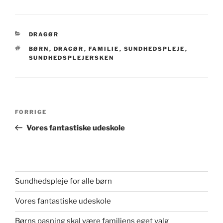
KATEGORIER
DRAGØR
TAGS
BØRN
,
DRAGØR
,
FAMILIE
,
SUNDHEDSPLEJE
,
SUNDHEDSPLEJERSKEN
Indlægsnavigation
Forrige
FORRIGE
indlæg
Vores fantastiske udeskole
Sundhedspleje for alle børn
Vores fantastiske udeskole
Børns pasning skal være familiens eget valg