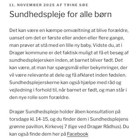
UDGIVET
11. NOVEMBER 2025
AF
TRINE SØE
DEN
Sundhedspleje for alle børn
Det kan være en kæmpe omvæltning at blive forældre,
uanset om det er første eller anden eller flere gange,
man prøver at stå med en lille ny baby. Vidste du, at i
Dragør kommune er det faktisk muligt at få et besøg af
sundhedsplejersken inden, at barnet bliver født. Det
kan være, at man har spørgsmål eller bekymringer, der
vil være relevante at dele og få afklaret inden fødslen.
Sundhedsplejerskerne kan også hjælpe med råd og
vejledning i forhold til, når barnet er født, og man står i
den nye rolle som forældre.
Dragør Sundhedspleje holder åben konsultation på
torsdage kl. 14-15, og du finder dem i Sundhedsplejens
grønne pavillon, Kirkevej 7 (lige ved Dragør Rådhus). Du
kan også finde dem her på
Facebook