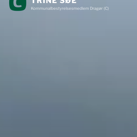
TRINE SØE
Kommunalbestyrelsesmedlem Dragør (C)