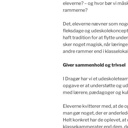
eleverne? – og hvor bør vi måsk
rammerne?
Det, eleverne nævner som noget
fleksdage og udeskolekonceptet
haft tradition for at flytte unde
sker noget magisk, når læring
andre rammer end i klasselokal
Giver sammenhold og trivsel
I Dragør har vi et udeskoleteam
opgave er at understøtte og u
med lærere, pædagoger og kult
Eleverne kvitterer med, at de 
man gør noget, der er anderled
Helt konkret har de oplevet, a
klassekammerater end dem, de