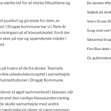
e sætte ind for at styrke tilbuddene og
De danske 49er
Sejlads på sko
 positivt og givende for dem, er
Volvo Ocean Ra
. I Dragør kommune har vi i flere år
Svag vind ved 
rvisningen ud af klasselokalet, fordi der
en sker på nye og spændende måder i
Sikkerhed til s
et.
Finn Bue deler u
OL guldvinder
 på tværs af de tre skoler. Teamets
dvikle udeskolekonceptet i samarbejde
urinstitutioner i Dragør Kommune.
oplever et øget sammenhold i klassen, når
es end den vanlige klasseundervisning.
t de skulle samarbejde med andre
 sædvanligvis plejer at være sammen