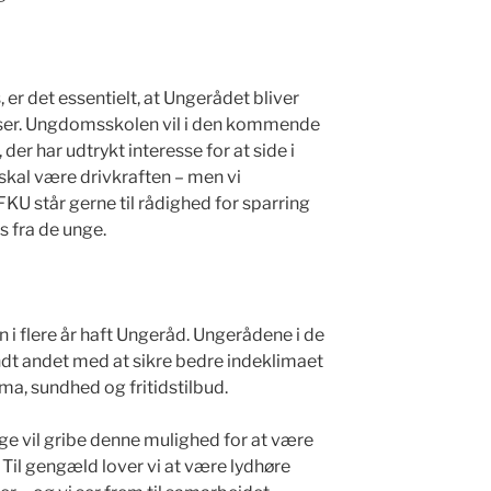
 er det essentielt, at Ungerådet bliver
ser. Ungdomsskolen vil i den kommende
der har udtrykt interesse for at side i
skal være drivkraften – men vi
U står gerne til rådighed for sparring
s fra de unge.
 i flere år haft Ungeråd. Ungerådene i de
t andet med at sikre bedre indeklimaet
klima, sundhed og fritidstilbud.
ge vil gribe denne mulighed for at være
Til gengæld lover vi at være lydhøre