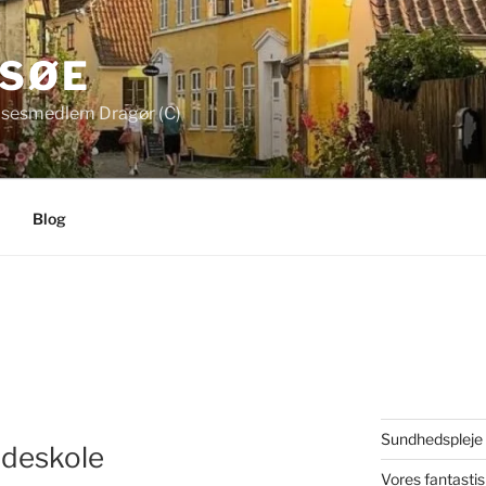
 SØE
sesmedlem Dragør (C)
Blog
Sundhedspleje f
udeskole
Vores fantasti