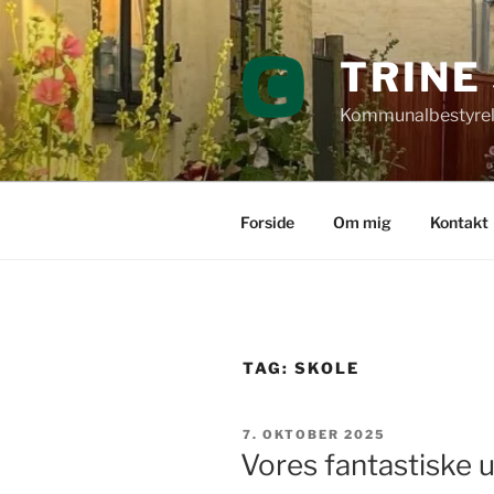
Videre
til
TRINE
indhold
Kommunalbestyrel
Forside
Om mig
Kontakt
TAG:
SKOLE
UDGIVET
7. OKTOBER 2025
DEN
Vores fantastiske 