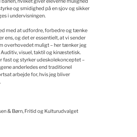
l banen, hvilket giver eleverne mulighed
styrke og smidighed på en sjov og sikker
es i undervisningen.
r ved med at udfordre, forbedre og tænke
r ens, og det er essentielt, at vi sender
m overhovedet muligt – her tænker jeg
Auditiv, visuel, taktil og kinæstetisk.
der fast og styrker udeskolekonceptet –
ingene anderledes end traditionel
rtsat arbejde for, hvis jeg bliver
.
 & Børn, Fritid og Kulturudvalget