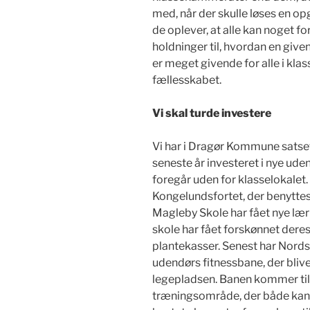
med, når der skulle løses en opg
de oplever, at alle kan noget fo
holdninger til, hvordan en give
er meget givende for alle i k
fællesskabet.
Vi skal turde investere
Vi har i Dragør Kommune satset
seneste år investeret i nye ud
foregår uden for klasselokalet
Kongelundsfortet, der benyttes 
Magleby Skole har fået nye lær
skole har fået forskønnet dere
plantekasser. Senest har Nord
udendørs fitnessbane, der bliv
legepladsen. Banen kommer til 
træningsområde, der både kan br