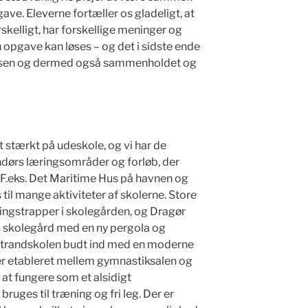
ave. Eleverne fortæller os gladeligt, at
rskelligt, har forskellige meninger og
n opgave kan løses – og det i sidste ende
lassen og dermed også sammenholdet og
 stærkt på udeskole, og vi har de
endørs læringsområder og forløb, der
. F.eks. Det Maritime Hus på havnen og
til mange aktiviteter af skolerne. Store
ingstrapper i skolegården, og Dragør
s skolegård med en ny pergola og
strandskolen budt ind med en moderne
er etableret mellem gymnastiksalen og
at fungere som et alsidigt
uges til træning og fri leg. Der er