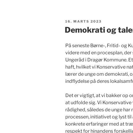
UDGIVET
16. MARTS 2023
DEN
Demokrati og tale
På seneste Børne-, Fritid- og K
videre med en procesplan, der 
Ungeråd i Dragør Kommune. Et
haft, hvilket vi Konservative nat
lærer de unge om demokrati, og
indflydelse på deres lokalsamf
Det er vigtigt, at vi bakker o
at udfolde sig. Vi Konservative 
rådighed, således de unge har 
processen, initiativet og lyst til
konkrete erfaringer med at træ
respekt for hinandens forskelli