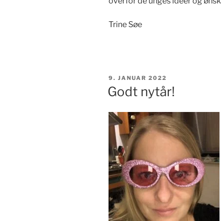
overfor de unges idéer og ønske
Trine Søe
UDGIVET
9. JANUAR 2022
DEN
Godt nytår!