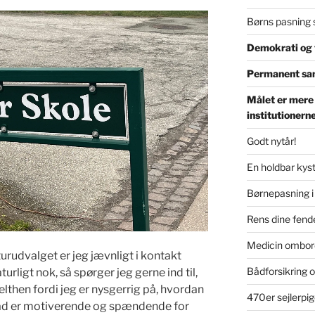
Børns pasning 
Demokrati og t
Permanent sa
Målet er mere
institutionern
Godt nytår!
En holdbar kyst
Børnepasning i
Rens dine fende
Medicin ombor
urudvalget er jeg jævnligt i kontakt
Bådforsikring o
urligt nok, så spørger jeg gerne ind til,
elthen fordi jeg er nysgerrig på, hvordan
470er sejlerpig
 Hvad er motiverende og spændende for