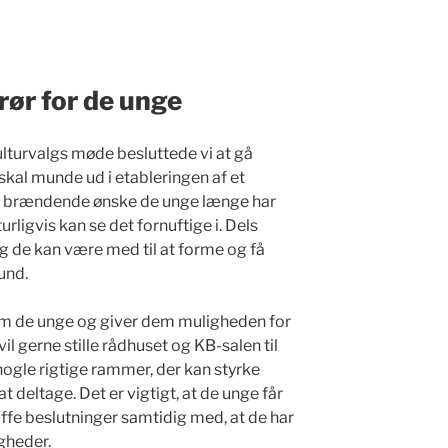
rør for de unge
ulturvalgs møde besluttede vi at gå
skal munde ud i etableringen af et
 brændende ønske de unge længe har
urligvis kan se det fornuftige i. Dels
 de kan være med til at forme og få
und.
p om de unge og giver dem muligheden for
vil gerne stille rådhuset og KB-salen til
nogle rigtige rammer, der kan styrke
 at deltage. Det er vigtigt, at de unge får
ffe beslutninger samtidig med, at de har
gheder.