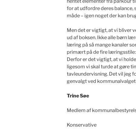
hentet elementer fra parkour ti
for at udfordre deres balance, 
måde – igen noget der kan brug
Men det er vigtigt, at vi blive
ud af boksen. Ikke alle børn lære
læring på så mange kanaler so
primært på de fire læringsstile: 
Derfor er det vigtigt, at vi hol
ligesom vi skal turde at gøre t
tavleundervisning. Det vil jeg fo
genvalgt ved kommunalvalget
Trine Søe
Medlem af kommunalbestyrelsen
Konservative