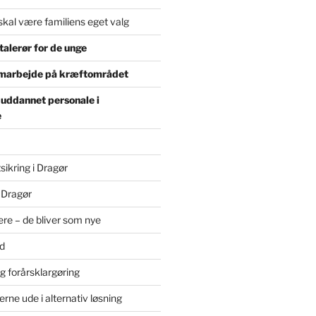
skal være familiens eget valg
alerør for de unge
marbejde på kræftområdet
 uddannet personale i
e
sikring i Dragør
 Dragør
re – de bliver som nye
d
g forårsklargøring
erne ude i alternativ løsning