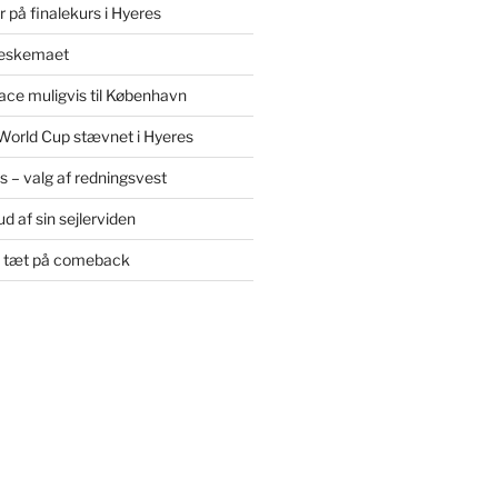
 på finalekurs i Hyeres
leskemaet
ce muligvis til København
World Cup stævnet i Hyeres
øs – valg af redningsvest
d af sin sejlerviden
e tæt på comeback