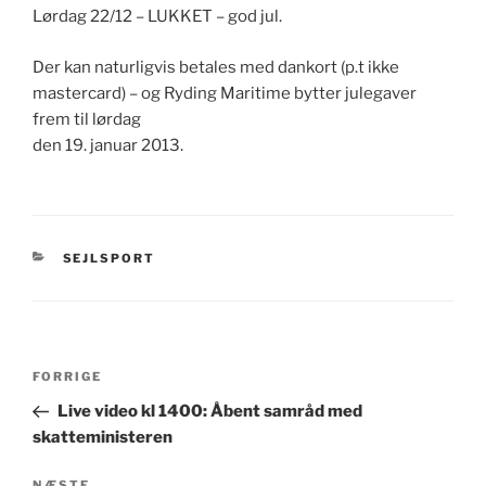
Lørdag 22/12 – LUKKET – god jul.
Der kan naturligvis betales med dankort (p.t ikke
mastercard) – og Ryding Maritime bytter julegaver
frem til lørdag
den 19. januar 2013.
KATEGORIER
SEJLSPORT
Indlægsnavigation
Forrige
FORRIGE
indlæg
Live video kl 1400: Åbent samråd med
skatteministeren
NÆSTE