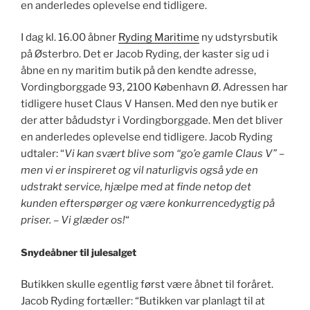
en anderledes oplevelse end tidligere.
I dag kl. 16.00 åbner
Ryding Maritime
ny udstyrsbutik
på Østerbro. Det er Jacob Ryding, der kaster sig ud i
åbne en ny maritim butik på den kendte adresse,
Vordingborggade 93, 2100 København Ø. Adressen har
tidligere huset Claus V Hansen. Med den nye butik er
der atter bådudstyr i Vordingborggade. Men det bliver
en anderledes oplevelse end tidligere. Jacob Ryding
udtaler: “
Vi kan svært blive som “go’e gamle Claus V” –
men vi er inspireret og vil naturligvis også yde en
udstrakt service, hjælpe med at finde netop det
kunden efterspørger og være konkurrencedygtig på
priser. – Vi glæder os!
“
Snydeåbner til julesalget
Butikken skulle egentlig først være åbnet til foråret.
Jacob Ryding fortæller: “Butikken var planlagt til at