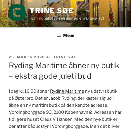
Videre
TRINE SØE
til
indhold
Kommunalbestyrelsesmedlem Dragør (C)
Menu
UDGIVET
26. MARTS 2020
AF
TRINE SØE
DEN
Ryding Maritime åbner ny butik
– ekstra gode juletilbud
I dag kl. 16.00 åbner
Ryding Maritime
ny udstyrsbutik
på Østerbro. Det er Jacob Ryding, der kaster sig ud i
åbne en ny maritim butik på den kendte adresse,
Vordingborggade 93, 2100 København Ø. Adressen har
tidligere huset Claus V Hansen. Med den nye butik er
der atter bådudstyr i Vordingborggade. Men det bliver