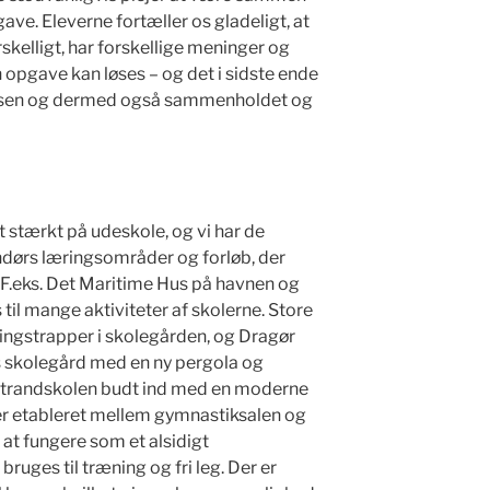
ave. Eleverne fortæller os gladeligt, at
rskelligt, har forskellige meninger og
n opgave kan løses – og det i sidste ende
lassen og dermed også sammenholdet og
 stærkt på udeskole, og vi har de
endørs læringsområder og forløb, der
. F.eks. Det Maritime Hus på havnen og
til mange aktiviteter af skolerne. Store
ingstrapper i skolegården, og Dragør
s skolegård med en ny pergola og
strandskolen budt ind med en moderne
er etableret mellem gymnastiksalen og
at fungere som et alsidigt
uges til træning og fri leg. Der er