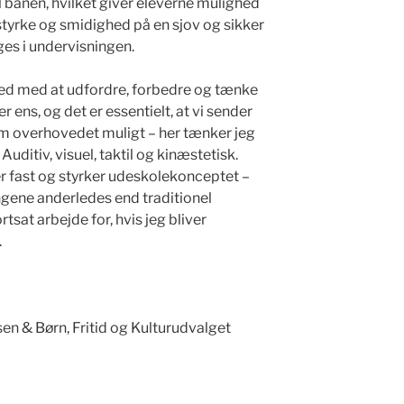
l banen, hvilket giver eleverne mulighed
styrke og smidighed på en sjov og sikker
es i undervisningen.
r ved med at udfordre, forbedre og tænke
r ens, og det er essentielt, at vi sender
m overhovedet muligt – her tænker jeg
Auditiv, visuel, taktil og kinæstetisk.
der fast og styrker udeskolekonceptet –
ingene anderledes end traditionel
rtsat arbejde for, hvis jeg bliver
.
 & Børn, Fritid og Kulturudvalget