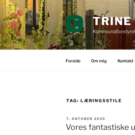
Videre
til
TRINE
indhold
Kommunalbestyrel
Forside
Om mig
Kontakt
TAG:
LÆRINGSSTILE
UDGIVET
7. OKTOBER 2025
DEN
Vores fantastiske 