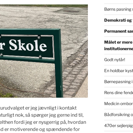
Børns pasning 
Demokrati og t
Permanent sa
Målet er mere
institutionern
Godt nytår!
En holdbar kyst
Børnepasning i
Rens dine fende
Medicin ombor
urudvalget er jeg jævnligt i kontakt
Bådforsikring o
urligt nok, så spørger jeg gerne ind til,
elthen fordi jeg er nysgerrig på, hvordan
470er sejlerpig
 Hvad er motiverende og spændende for