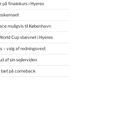
 på finalekurs i Hyeres
leskemaet
ce muligvis til København
World Cup stævnet i Hyeres
øs – valg af redningsvest
d af sin sejlerviden
e tæt på comeback