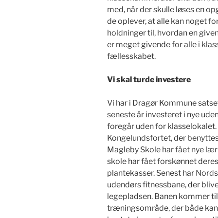
med, når der skulle løses en opg
de oplever, at alle kan noget fo
holdninger til, hvordan en give
er meget givende for alle i k
fællesskabet.
Vi skal turde investere
Vi har i Dragør Kommune satset
seneste år investeret i nye ud
foregår uden for klasselokalet
Kongelundsfortet, der benyttes 
Magleby Skole har fået nye lær
skole har fået forskønnet dere
plantekasser. Senest har Nord
udendørs fitnessbane, der bliv
legepladsen. Banen kommer til 
træningsområde, der både kan br