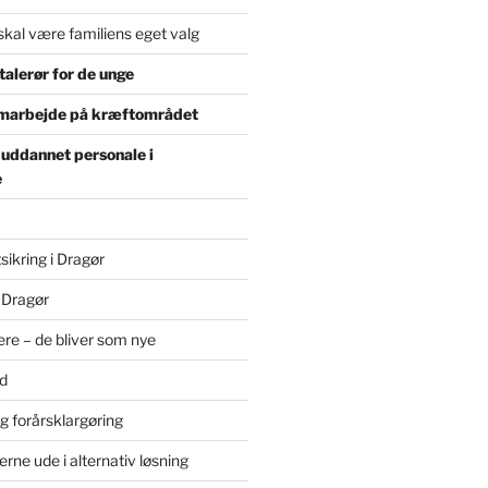
skal være familiens eget valg
alerør for de unge
marbejde på kræftområdet
 uddannet personale i
e
sikring i Dragør
 Dragør
re – de bliver som nye
d
g forårsklargøring
erne ude i alternativ løsning