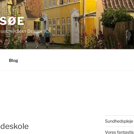
 SØE
sesmedlem Dragør (C)
Blog
Sundhedspleje f
udeskole
Vores fantasti