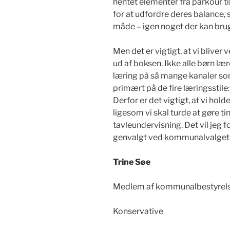
hentet elementer fra parkour ti
for at udfordre deres balance, 
måde – igen noget der kan brug
Men det er vigtigt, at vi blive
ud af boksen. Ikke alle børn lære
læring på så mange kanaler so
primært på de fire læringsstile: 
Derfor er det vigtigt, at vi hol
ligesom vi skal turde at gøre t
tavleundervisning. Det vil jeg fo
genvalgt ved kommunalvalget
Trine Søe
Medlem af kommunalbestyrelsen
Konservative