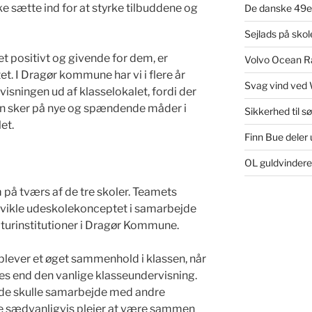
e sætte ind for at styrke tilbuddene og
De danske 49er
Sejlads på sko
 positivt og givende for dem, er
Volvo Ocean Ra
. I Dragør kommune har vi i flere år
Svag vind ved 
rvisningen ud af klasselokalet, fordi der
en sker på nye og spændende måder i
Sikkerhed til s
et.
Finn Bue deler u
OL guldvinder
 på tværs af de tre skoler. Teamets
dvikle udeskolekonceptet i samarbejde
urinstitutioner i Dragør Kommune.
oplever et øget sammenhold i klassen, når
es end den vanlige klasseundervisning.
t de skulle samarbejde med andre
 sædvanligvis plejer at være sammen