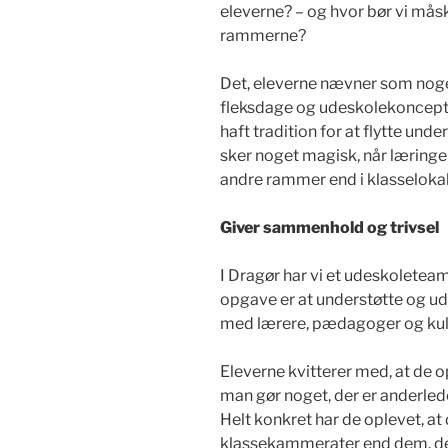
eleverne? – og hvor bør vi måsk
rammerne?
Det, eleverne nævner som noget
fleksdage og udeskolekonceptet
haft tradition for at flytte unde
sker noget magisk, når læring
andre rammer end i klasselokal
Giver sammenhold og trivsel
I Dragør har vi et udeskoleteam
opgave er at understøtte og u
med lærere, pædagoger og kult
Eleverne kvitterer med, at de 
man gør noget, der er anderled
Helt konkret har de oplevet, a
klassekammerater end dem, de