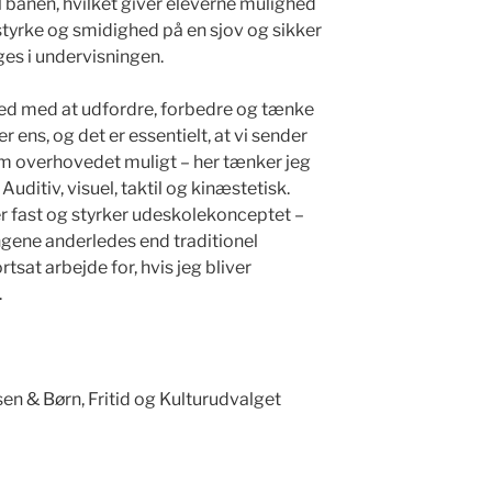
l banen, hvilket giver eleverne mulighed
styrke og smidighed på en sjov og sikker
es i undervisningen.
r ved med at udfordre, forbedre og tænke
r ens, og det er essentielt, at vi sender
m overhovedet muligt – her tænker jeg
Auditiv, visuel, taktil og kinæstetisk.
der fast og styrker udeskolekonceptet –
ingene anderledes end traditionel
rtsat arbejde for, hvis jeg bliver
.
 & Børn, Fritid og Kulturudvalget