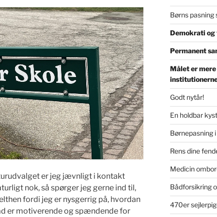
Børns pasning 
Demokrati og t
Permanent sa
Målet er mere
institutionern
Godt nytår!
En holdbar kyst
Børnepasning i
Rens dine fende
Medicin ombor
urudvalget er jeg jævnligt i kontakt
Bådforsikring o
urligt nok, så spørger jeg gerne ind til,
elthen fordi jeg er nysgerrig på, hvordan
470er sejlerpig
 Hvad er motiverende og spændende for