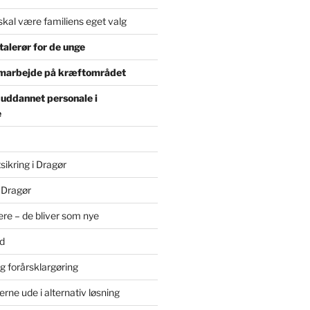
skal være familiens eget valg
alerør for de unge
marbejde på kræftområdet
 uddannet personale i
e
sikring i Dragør
 Dragør
re – de bliver som nye
d
g forårsklargøring
erne ude i alternativ løsning