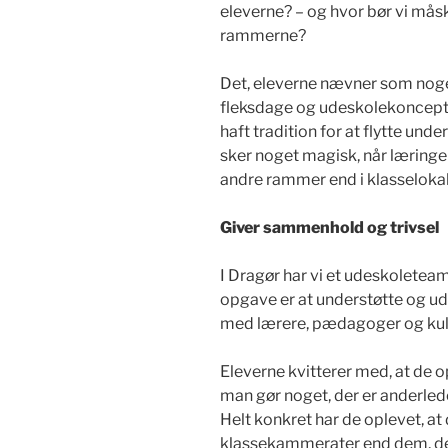
eleverne? – og hvor bør vi måsk
rammerne?
Det, eleverne nævner som noget
fleksdage og udeskolekonceptet
haft tradition for at flytte unde
sker noget magisk, når læring
andre rammer end i klasselokal
Giver sammenhold og trivsel
I Dragør har vi et udeskoleteam
opgave er at understøtte og u
med lærere, pædagoger og kult
Eleverne kvitterer med, at de 
man gør noget, der er anderled
Helt konkret har de oplevet, a
klassekammerater end dem, de