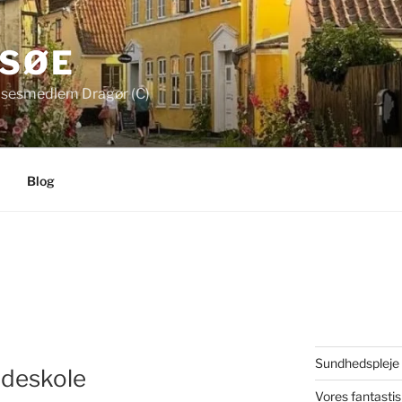
 SØE
sesmedlem Dragør (C)
Blog
Sundhedspleje f
udeskole
Vores fantasti