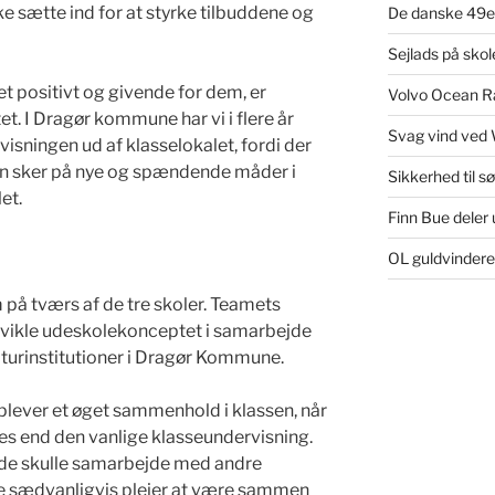
e sætte ind for at styrke tilbuddene og
De danske 49er
Sejlads på sko
 positivt og givende for dem, er
Volvo Ocean Ra
. I Dragør kommune har vi i flere år
Svag vind ved 
rvisningen ud af klasselokalet, fordi der
en sker på nye og spændende måder i
Sikkerhed til s
et.
Finn Bue deler u
OL guldvinder
 på tværs af de tre skoler. Teamets
dvikle udeskolekonceptet i samarbejde
urinstitutioner i Dragør Kommune.
oplever et øget sammenhold i klassen, når
es end den vanlige klasseundervisning.
t de skulle samarbejde med andre
 sædvanligvis plejer at være sammen