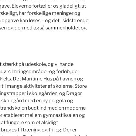
ave. Eleverne fortæller os gladeligt, at
rskelligt, har forskellige meninger og
n opgave kan løses – og det i sidste ende
lassen og dermed også sammenholdet og
 stærkt på udeskole, og vi har de
endørs læringsområder og forløb, der
. F.eks. Det Maritime Hus på havnen og
til mange aktiviteter af skolerne. Store
ingstrapper i skolegården, og Dragør
s skolegård med en ny pergola og
strandskolen budt ind med en moderne
er etableret mellem gymnastiksalen og
at fungere som et alsidigt
uges til træning og fri leg. Der er