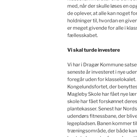
med, når der skulle løses en opg
de oplever, at alle kan noget fo
holdninger til, hvordan en give
er meget givende for alle i k
fællesskabet.
Vi skal turde investere
Vi har i Dragør Kommune satset
seneste år investeret i nye ud
foregår uden for klasselokalet
Kongelundsfortet, der benyttes 
Magleby Skole har fået nye lær
skole har fået forskønnet dere
plantekasser. Senest har Nord
udendørs fitnessbane, der bliv
legepladsen. Banen kommer til 
træningsområde, der både kan br