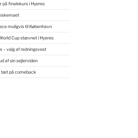
 på finalekurs i Hyeres
leskemaet
ce muligvis til København
World Cup stævnet i Hyeres
øs – valg af redningsvest
d af sin sejlerviden
e tæt på comeback