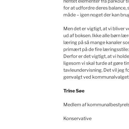
hentet elementer fra parkour ti
for at udfordre deres balance, 
måde – igen noget der kan brug
Men det er vigtigt, at vi blive
ud af boksen. Ikke alle børn lære
læring på så mange kanaler so
primært på de fire læringsstile: 
Derfor er det vigtigt, at vi hol
ligesom vi skal turde at gøre t
tavleundervisning. Det vil jeg fo
genvalgt ved kommunalvalget
Trine Søe
Medlem af kommunalbestyrelsen
Konservative