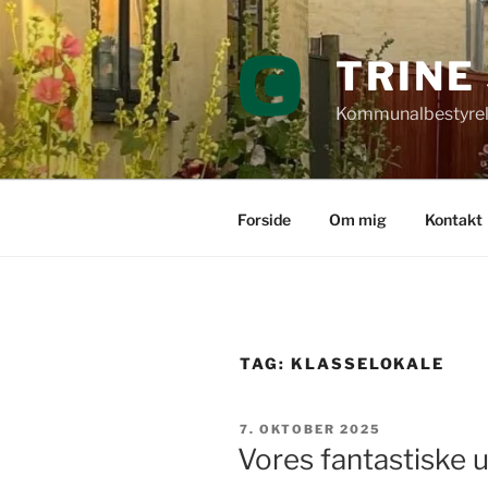
Videre
til
TRINE
indhold
Kommunalbestyrel
Forside
Om mig
Kontakt
TAG:
KLASSELOKALE
UDGIVET
7. OKTOBER 2025
DEN
Vores fantastiske 